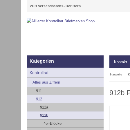
VDB Versandhandel - Der Born
Kategorien
Kontakt
Kontrollrat
Startseite
K
Alles aus Ziffern
911
912b P
912
912a
912b
4er-Blöcke