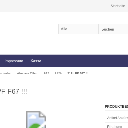
Startseite
Impressum
Kasse
ontrollrat
Alles aus Ziffern
912
912b
912b PF F67 !!!
F F67 !!!
PRODUKTBE
Artikel Abkü
Erhaltung