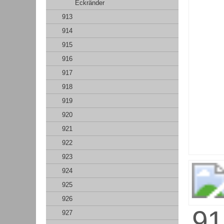
Eckränder
913
914
915
916
917
918
919
920
921
922
923
924
925
926
927