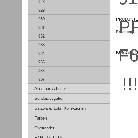
928
929
930
PRODUKTE
931
Erhaltung
:
932
933
KUNDEN, D
934
935
936
937
Alles aus Arbeiter
Sonderausgaben
Satzware, Lots, Kollektionen
Farben
Oberränder
HAN, DZ, Pl.Nr.