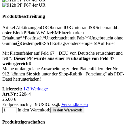
Produktbeschreibung
Artikel Abkürzungen
OR
Oberrand
UR
Unterrand
SR
Seitenrand
4-
er
4er Block
P
Platte
W
Walze
EM
Einzelmarken
Erhaltung
**
Postfrisch
*
Ungebraucht mit Falz
(*)
Ungebraucht ohne
Gummi
⨀
Gestempelt
ESST
Ersttagssonderstemplel
✉
Auf Brief
Mit Plattenfehler auf Feld 67 " DEU von Deutsche retuschiert und
fett ".
Dieser PF wurde aus einer Frühauflage von Feld 47
weitergereicht!
Meine umfangreiche Ausarbeitung zu den Plattenfehlern der Nr.
912, können Sie sich unter der Shop-Rubrik "Forschung" als PDF-
Datei herrunterladen!
Lieferzeit:
1-2 Werktage
Art.Nr.:
22044
25,00 €
Endpreis nach § 19 UStG. zzgl.
Versandkosten
In den Warenkorb
In den Warenkorb
Produkteigenschaften