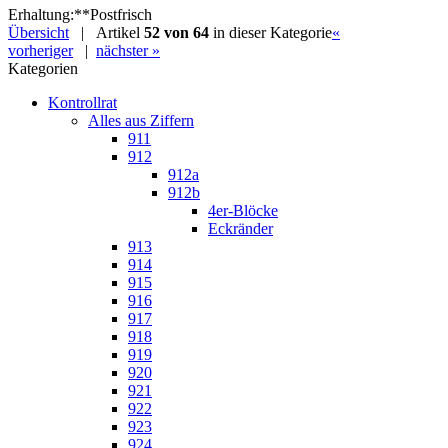
Erhaltung
:
**
Postfrisch
Übersicht
| Artikel
52 von 64
in dieser Kategorie
«
vorheriger
|
nächster »
Kategorien
Kontrollrat
Alles aus Ziffern
911
912
912a
912b
4er-Blöcke
Eckränder
913
914
915
916
917
918
919
920
921
922
923
924