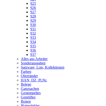
925
926
927
928
929
930
931
932
933
934
935
936
937
Alles aus Arbeiter
Sonderausgaben
Satzware, Lots, Kollektionen
Farben
Oberränder
HAN, DZ, Pl.Nr.
Belege
Ganzsachen
Gestempeltes
Geprüftes
Bogen
Plattenfehler