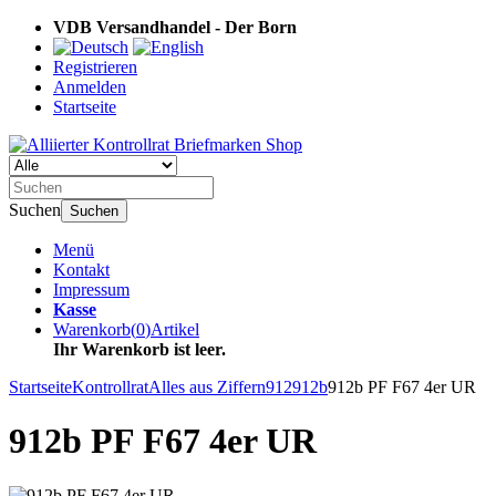
VDB Versandhandel - Der Born
Registrieren
Anmelden
Startseite
Suchen
Suchen
Menü
Kontakt
Impressum
Kasse
Warenkorb
(
0
)
Artikel
Ihr Warenkorb ist leer.
Startseite
Kontrollrat
Alles aus Ziffern
912
912b
912b PF F67 4er UR
912b PF F67 4er UR