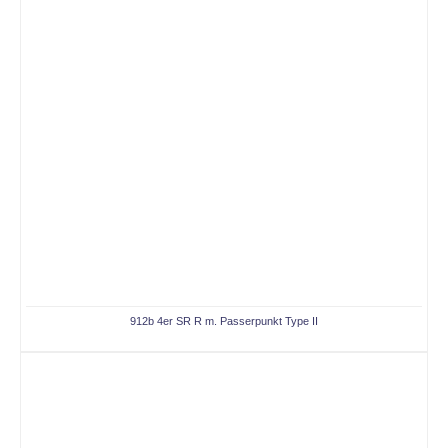
912b 4er SR R m. Passerpunkt Type II