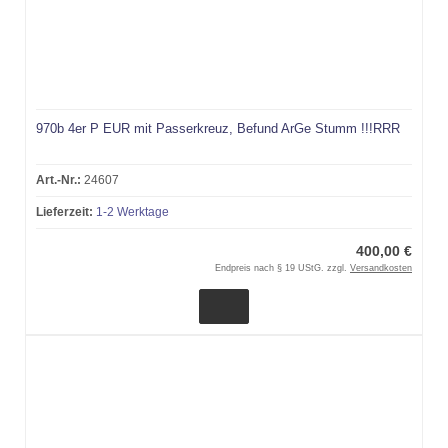
970b 4er P EUR mit Passerkreuz, Befund ArGe Stumm !!!RRR
Art.-Nr.:
24607
Lieferzeit:
1-2 Werktage
400,00 €
Endpreis nach § 19 UStG. zzgl.
Versandkosten