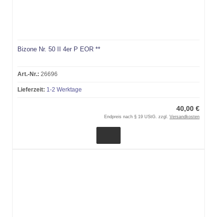
Bizone Nr. 50 II 4er P EOR **
Art.-Nr.:
26696
Lieferzeit:
1-2 Werktage
40,00 €
Endpreis nach § 19 UStG. zzgl.
Versandkosten