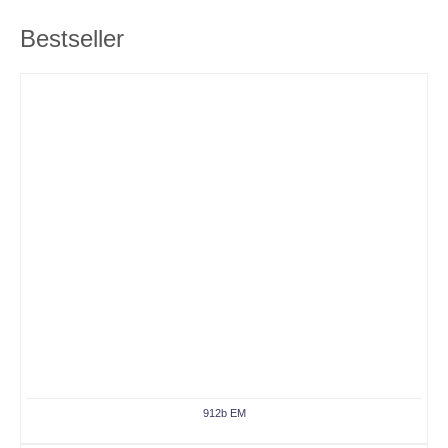
Bestseller
912b EM