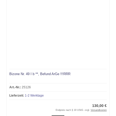
Bizone Nr. 49 I b **, Befund ArGe !!!RRR
Art.-Nr.:
25126
Lieferzeit:
1-2 Werktage
130,00 €
Endpreis nach § 19 UStG. zzgl.
Versandkosten