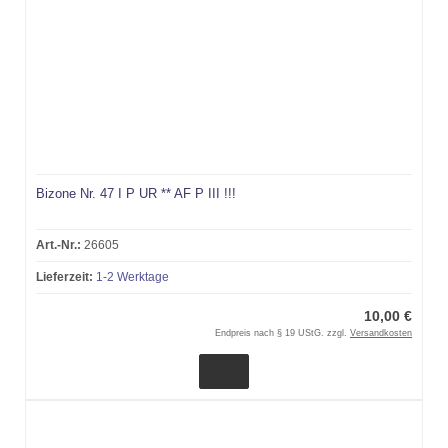
Bizone Nr. 47 I P UR ** AF P III !!!
Art.-Nr.:
26605
Lieferzeit:
1-2 Werktage
10,00 €
Endpreis nach § 19 UStG. zzgl.
Versandkosten