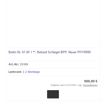
Berlin Nr. 67 AF I **, Befund Schlegel BPP, Neuer PF!!!RRR
Art.-Nr.:
26388
Lieferzeit:
1-2 Werktage
500,00 €
Endpreis nach § 19 UStG. zzgl.
Versandkosten