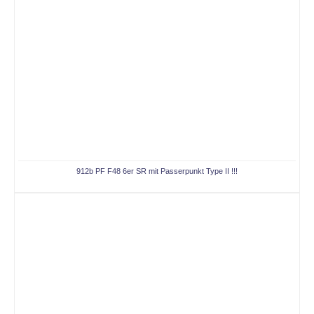
912b PF F48 6er SR mit Passerpunkt Type II !!!