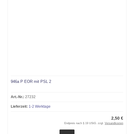
946a P EOR mit PSL 2
Art.-Nr.:
27232
Lieferzeit:
1-2 Werktage
2,50 €
Endpreis nach § 19 UStG. zzgl.
Versandkosten