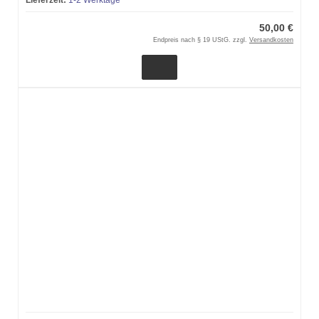
Lieferzeit:
1-2 Werktage
50,00 €
Endpreis nach § 19 UStG. zzgl.
Versandkosten