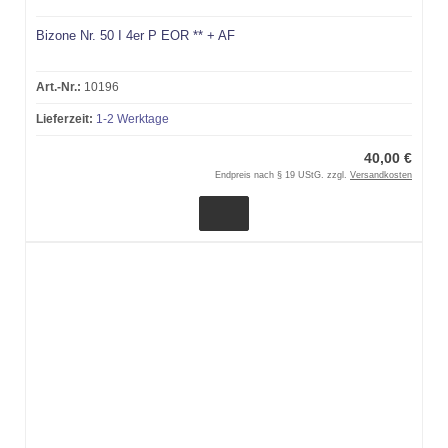
Bizone Nr. 50 I 4er P EOR ** + AF
Art.-Nr.:
10196
Lieferzeit:
1-2 Werktage
40,00 €
Endpreis nach § 19 UStG. zzgl.
Versandkosten