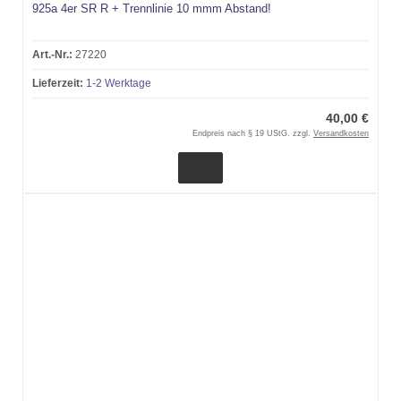
925a 4er SR R + Trennlinie 10 mmm Abstand!
Art.-Nr.:
27220
Lieferzeit:
1-2 Werktage
40,00 €
Endpreis nach § 19 UStG. zzgl.
Versandkosten