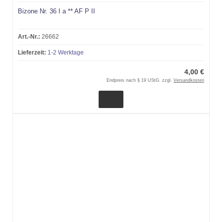
Bizone Nr. 36 I a ** AF P II
Art.-Nr.:
26662
Lieferzeit:
1-2 Werktage
4,00 €
Endpreis nach § 19 UStG. zzgl.
Versandkosten