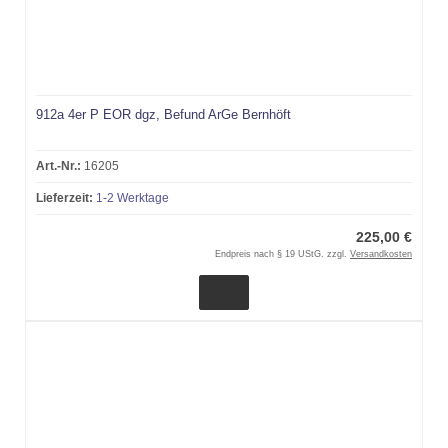
912a 4er P EOR dgz, Befund ArGe Bernhöft
Art.-Nr.:
16205
Lieferzeit:
1-2 Werktage
225,00 €
Endpreis nach § 19 UStG. zzgl.
Versandkosten