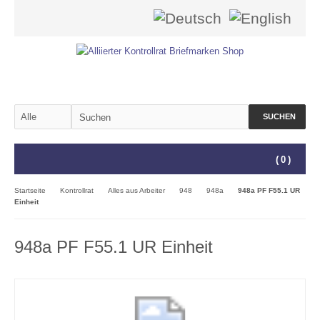
SUCHEN
(
0
)
Startseite
Kontrollrat
Alles aus Arbeiter
948
948a
948a PF F55.1 UR
Einheit
948a PF F55.1 UR Einheit