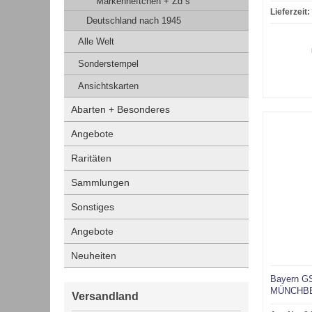
Markenheftchen + Zd´s
Lieferzeit:
Deutschland nach 1945
Alle Welt
Sonderstempel
Ansichtskarten
Abarten + Besonderes
Angebote
Raritäten
Sammlungen
Sonstiges
Angebote
Neuheiten
Bayern GS
MÜNCHBE
Versandland
(Königr. 