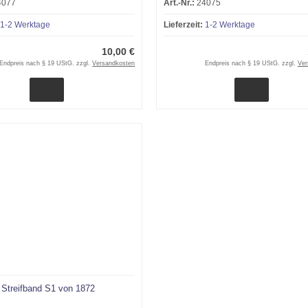
4077
Art.-Nr.:
24075
1-2 Werktage
Lieferzeit:
1-2 Werktage
10,00 €
Endpreis nach § 19 UStG. zzgl.
Versandkosten
Endpreis nach § 19 UStG. zzgl.
Ver
 Streifband S1 von 1872