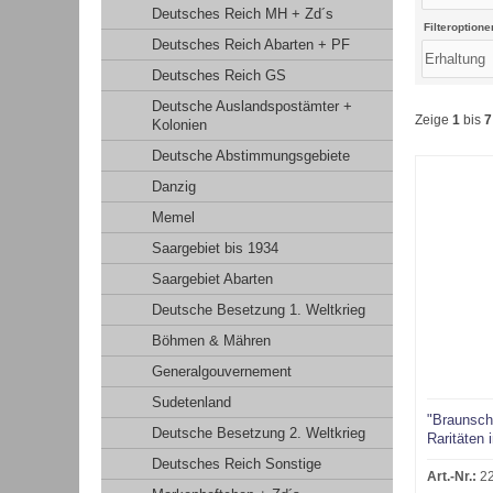
Deutsches Reich MH + Zd´s
Filteroptione
Deutsches Reich Abarten + PF
Deutsches Reich GS
Deutsche Auslandspostämter +
Zeige
1
bis
7
Kolonien
Deutsche Abstimmungsgebiete
Danzig
Memel
Saargebiet bis 1934
Saargebiet Abarten
Deutsche Besetzung 1. Weltkrieg
Böhmen & Mähren
Generalgouvernement
Sudetenland
"Braunschw
Deutsche Besetzung 2. Weltkrieg
Raritäten i
Deutsches Reich Sonstige
Art.-Nr.:
2