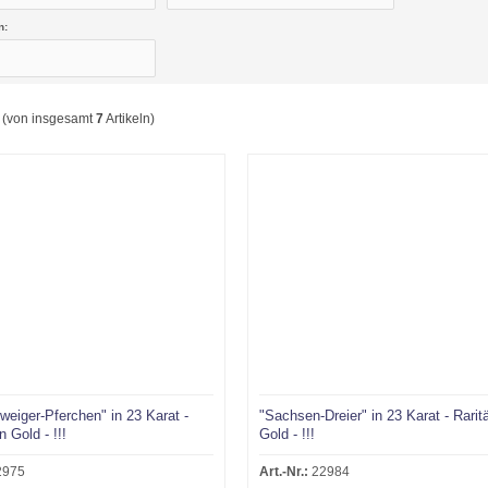
n:
(von insgesamt
7
Artikeln)
eiger-Pferchen" in 23 Karat -
"Sachsen-Dreier" in 23 Karat - Rarit
n Gold - !!!
Gold - !!!
2975
Art.-Nr.:
22984