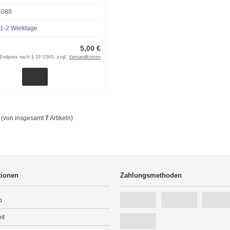
4088
1-2 Werktage
5,00 €
Endpreis nach § 19 UStG. zzgl.
Versandkosten
(von insgesamt
7
Artikeln)
tionen
Zahlungsmethoden
p
it