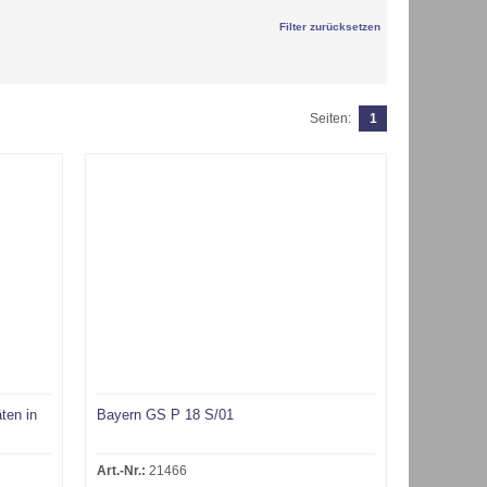
Filter zurücksetzen
Seiten:
1
äten in
Bayern GS P 18 S/01
Art.-Nr.:
21466