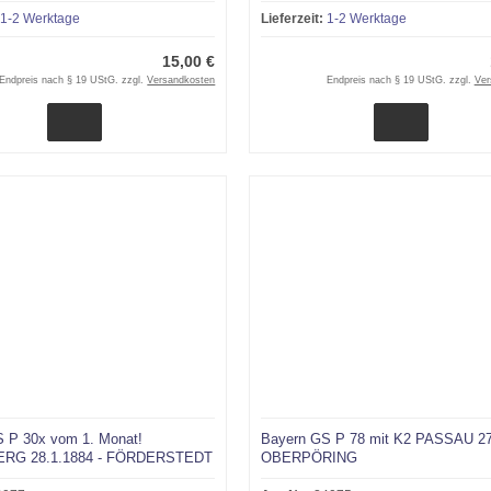
1-2 Werktage
Lieferzeit:
1-2 Werktage
15,00 €
Endpreis nach § 19 UStG. zzgl.
Versandkosten
Endpreis nach § 19 UStG. zzgl.
Ver
 P 30x vom 1. Monat!
Bayern GS P 78 mit K2 PASSAU 27
RG 28.1.1884 - FÖRDERSTEDT
OBERPÖRING
Sachsen)