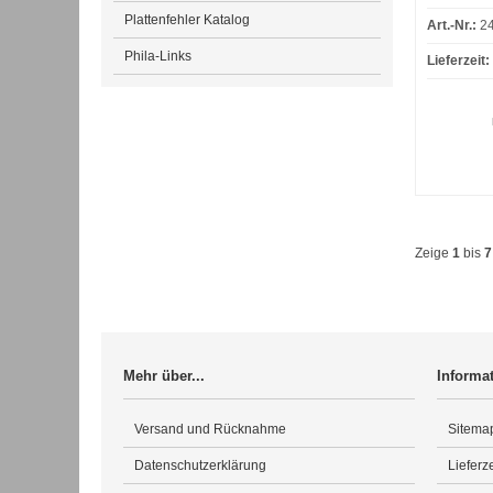
Plattenfehler Katalog
Art.-Nr.:
2
Phila-Links
Lieferzeit:
Zeige
1
bis
7
Mehr über...
Informa
Versand und Rücknahme
Sitema
Datenschutzerklärung
Lieferze