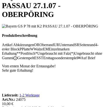
PASSAU 27.1.07 -
OBERPÖRING
Produktbeschreibung
Artikel Abkürzungen
OR
Oberrand
UR
Unterrand
SR
Seitenrand
4-
er
4er Block
P
Platte
W
Walze
EM
Einzelmarken
Erhaltung
**
Postfrisch
*
Ungebraucht mit Falz
(*)
Ungebraucht ohne
Gummi
⨀
Gestempelt
ESST
Ersttagssonderstemplel
✉
Auf Brief
Vom ersten Monat der Erstausgabe!
Sehr gute Erhaltung!
Lieferzeit:
1-2 Werktage
Art.Nr.:
24075
10,00 €