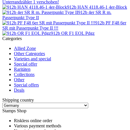
Unterrandzähler 1 verschoben!
912b HAN 4118.46-1 4er-Block
912b 4er SR R m.
Passerpunkt Type II
912b PF F48 6er
SR mit Passerpunkt Type II !!!
912b OR F1 EOL Pdgz
Categories
Allied Zone
Other Categories
Varieties and special
Special offer
Raritäten
Collections
Other
Special offers
Deals
Shipping country
Stamps Shop
Riskless online order
Various payment methods