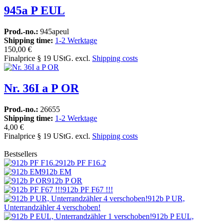
945a P EUL
Prod.-no.:
945apeul
Shipping time:
1-2 Werktage
150,00 €
Finalprice § 19 UStG. excl.
Shipping costs
Nr. 36I a P OR
Prod.-no.:
26655
Shipping time:
1-2 Werktage
4,00 €
Finalprice § 19 UStG. excl.
Shipping costs
Bestsellers
912b PF F16.2
912b EM
912b P OR
912b PF F67 !!!
912b P UR,
Unterrandzähler 4 verschoben!
912b P EUL,