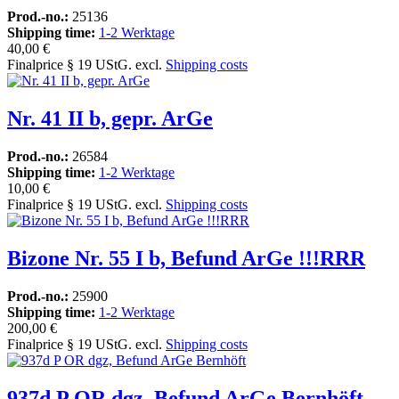
Prod.-no.:
25136
Shipping time:
1-2 Werktage
40,00 €
Finalprice § 19 UStG. excl.
Shipping costs
Nr. 41 II b, gepr. ArGe
Prod.-no.:
26584
Shipping time:
1-2 Werktage
10,00 €
Finalprice § 19 UStG. excl.
Shipping costs
Bizone Nr. 55 I b, Befund ArGe !!!RRR
Prod.-no.:
25900
Shipping time:
1-2 Werktage
200,00 €
Finalprice § 19 UStG. excl.
Shipping costs
937d P OR dgz, Befund ArGe Bernhöft