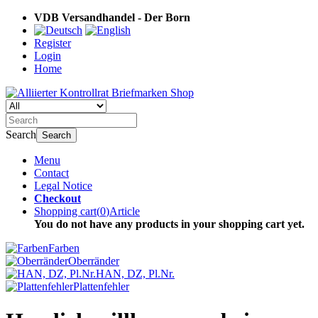
VDB Versandhandel - Der Born
Register
Login
Home
Search
Search
Menu
Contact
Legal Notice
Checkout
Shopping cart
(
0
)
Article
You do not have any products in your shopping cart yet.
Farben
Oberränder
HAN, DZ, Pl.Nr.
Plattenfehler