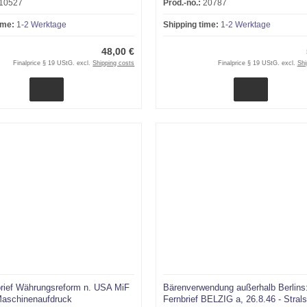
10527
Prod.-no.:
20787
ime:
1-2 Werktage
Shipping time:
1-2 Werktage
48,00 €
Finalprice § 19 UStG. excl.
Shipping costs
Finalprice § 19 UStG. excl.
Shi
rief Währungsreform n. USA MiF
Bärenverwendung außerhalb Berlins
aschinenaufdruck
Fernbrief BELZIG a, 26.8.46 - Stral