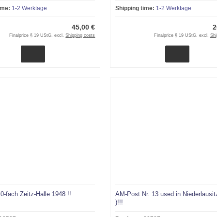
ime:
1-2 Werktage
Shipping time:
1-2 Werktage
45,00 €
2
Finalprice § 19 UStG. excl.
Shipping costs
Finalprice § 19 UStG. excl.
Shi
0-fach Zeitz-Halle 1948 !!
AM-Post Nr. 13 used in Niederlausi
)!!!