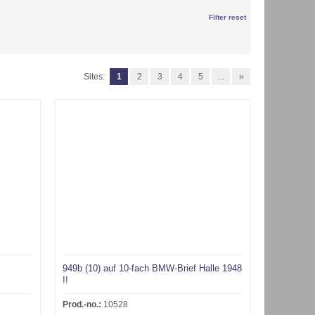
Filter reset
Sites:
1
2
3
4
5
...
»
949b (10) auf 10-fach BMW-Brief Halle 1948
!!
Prod.-no.:
10528