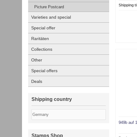
Shipping t
Picture Postcard
Varieties and special
Special offer
Raritäten
Collections
Other
Special offers
Deals
Shipping country
949b auf 1
Stamps Shop