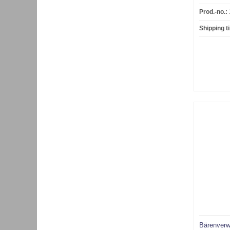
Prod.-no.:
Shipping t
Bärenverw