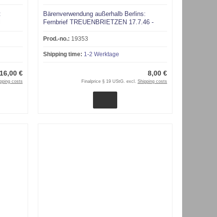
:
Bärenverwendung außerhalb Berlins:
l
Fernbrief TREUENBRIETZEN 17.7.46 -
Braunschweig
Prod.-no.:
19353
Shipping time:
1-2 Werktage
16,00 €
8,00 €
pping costs
Finalprice § 19 UStG. excl.
Shipping costs