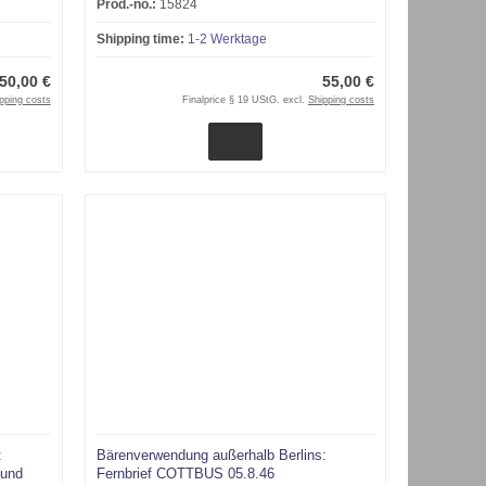
Prod.-no.:
15824
Shipping time:
1-2 Werktage
50,00 €
55,00 €
pping costs
Finalprice § 19 UStG. excl.
Shipping costs
:
Bärenverwendung außerhalb Berlins:
sund
Fernbrief COTTBUS 05.8.46