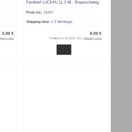
Fernbrief LUCKAU 11.3.46 - Braunschweig
Prod.-no.:
19357
Shipping time:
1-2 Werktage
2,00 €
8,00 €
pping costs
Finalprice § 19 UStG. excl.
Shipping costs