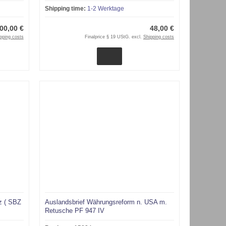
Shipping time:
1-2 Werktage
00,00 €
48,00 €
pping costs
Finalprice § 19 UStG. excl.
Shipping costs
tz ( SBZ
Auslandsbrief Währungsreform n. USA m.
Retusche PF 947 IV