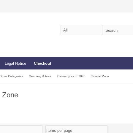
Legal Notice
Checkout
Other Categories
Germany & Area
Germany as of 1945
Sowjet Zone
t Zone