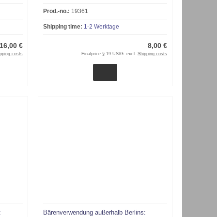
Prod.-no.:
19361
Shipping time:
1-2 Werktage
16,00 €
8,00 €
pping costs
Finalprice § 19 UStG. excl.
Shipping costs
:
Bärenverwendung außerhalb Berlins: