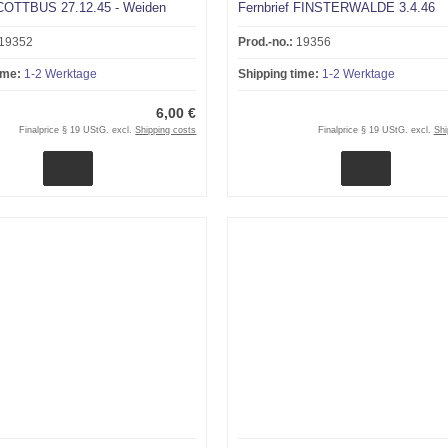
 COTTBUS 27.12.45 - Weiden
Fernbrief FINSTERWALDE 3.4.46
19352
Prod.-no.:
19356
ime:
1-2 Werktage
Shipping time:
1-2 Werktage
6,00 €
Finalprice § 19 UStG. excl.
Shipping costs
Finalprice § 19 UStG. excl.
Shi