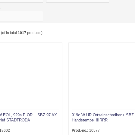
:
(of in total
1017
products)
 W EOL, 929a P OR + SBZ 97 AX
919c W UR Ortseinschreiben+ SBZ
brief STADTRODA
Handstempel !!!RRR
18602
Prod.-no.:
10577