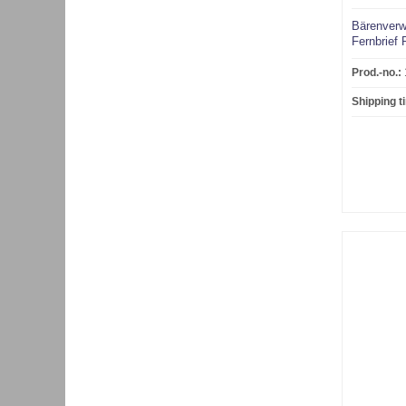
Bärenverw
Fernbrief
Hannover
Prod.-no.:
Shipping t