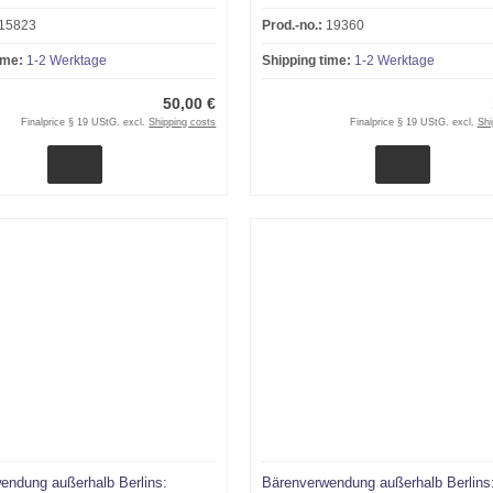
15823
Prod.-no.:
19360
ime:
1-2 Werktage
Shipping time:
1-2 Werktage
50,00 €
Finalprice § 19 UStG. excl.
Shipping costs
Finalprice § 19 UStG. excl.
Shi
endung außerhalb Berlins:
Bärenverwendung außerhalb Berlins