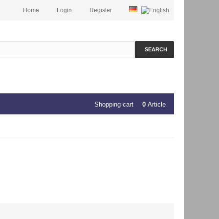
Home
Login
Register
SEARCH
Shopping cart
0
Article