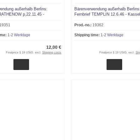
endung außerhalb Berlins:
Bärenverwendung außerhalb Berlins
 RATHENOW p,22.11.45 -
Fernbrief TEMPLIN 12.6.46 - Kasse
19351
Prod.-no.:
19362
ime:
1-2 Werktage
Shipping time:
1-2 Werktage
12,00 €
Finalprice § 19 UStG. excl.
Shipping costs
Finalprice § 19 UStG. excl.
Shi