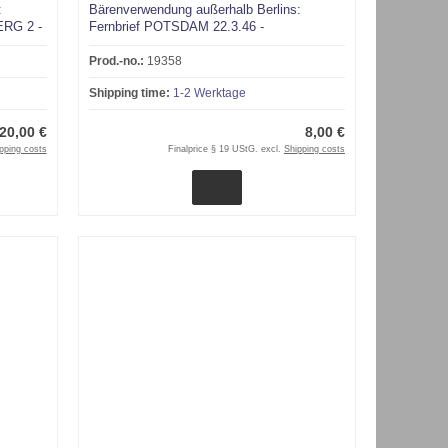
:
Bärenverwendung außerhalb Berlins:
ERG 2 -
Fernbrief POTSDAM 22.3.46 -
Braunschweig
Prod.-no.:
19358
Shipping time:
1-2 Werktage
20,00 €
8,00 €
pping costs
Finalprice § 19 UStG. excl.
Shipping costs