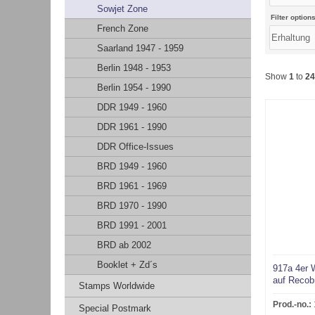
Sowjet Zone
Filter options
French Zone
Saarland 1947 - 1959
Berlin 1948 - 1953
Show
1
to
24
Berlin 1954 - 1990
DDR 1949 - 1960
DDR 1961 - 1990
DDR Office-Issues
BRD 1949 - 1960
BRD 1961 - 1969
BRD 1970 - 1990
BRD 1991 - 2001
BRD ab 2002
Booklet + Zd´s
917a 4er
auf Reco
Stamps Worldwide
Prod.-no.:
Special Postmark