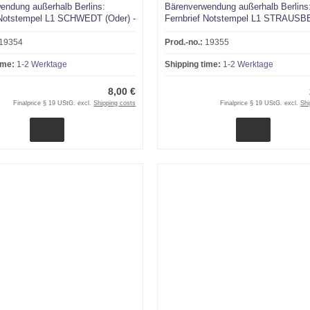
endung außerhalb Berlins:
Bärenverwendung außerhalb Berlins
 Notstempel L1 SCHWEDT (Oder) -
Fernbrief Notstempel L1 STRAUSB
nborn
Braunschweig
19354
Prod.-no.:
19355
ime:
1-2 Werktage
Shipping time:
1-2 Werktage
8,00 €
Finalprice § 19 UStG. excl.
Shipping costs
Finalprice § 19 UStG. excl.
Shi