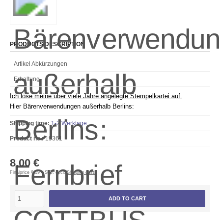
PRODUCTS DESCRIPTION
Artikel Abkürzungen
Erhaltung
Ich löse meine über viele Jahre angelegte Stempelkartei auf.
Hier Bärenverwendungen außerhalb Berlins:
Shipping time:
1-2 Werktage
Product no.:
19361
8,00 €
Finalprice § 19 UStG. excl.
Shipping costs
ADD TO CART