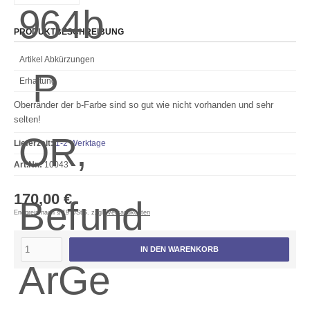
PRODUKTBESCHREIBUNG
Artikel Abkürzungen
Erhaltung
Oberränder der b-Farbe sind so gut wie nicht vorhanden und sehr
selten!
Lieferzeit:
1-2 Werktage
Art.Nr.:
10043
170,00 €
Endpreis nach § 19 UStG. zzgl.
Versandkosten
IN DEN WARENKORB