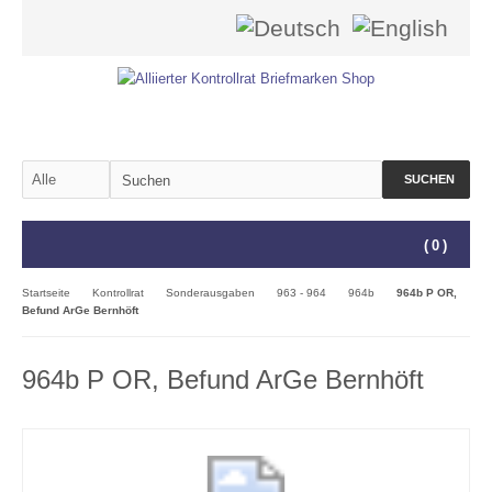
SUCHEN
(
0
)
Startseite
Kontrollrat
Sonderausgaben
963 - 964
964b
964b P OR,
Befund ArGe Bernhöft
964b P OR, Befund ArGe Bernhöft