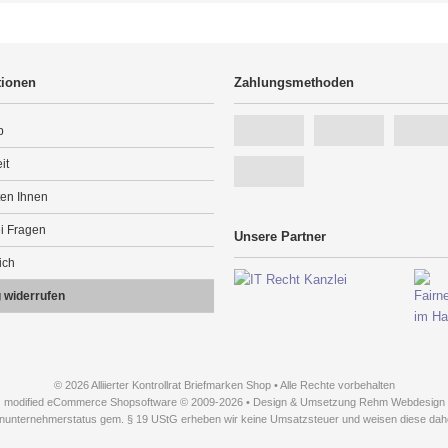
tionen
Zahlungsmethoden
p
it
ten Ihnen
ei Fragen
Unsere Partner
ich
g widerrufen
© 2026 Alliierter Kontrollrat Briefmarken Shop • Alle Rechte vorbehalten
modified eCommerce Shopsoftware © 2009-2026 • Design & Umsetzung Rehm Webdesign
inunternehmerstatus gem. § 19 UStG erheben wir keine Umsatzsteuer und weisen diese dahe