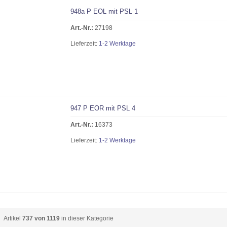
948a P EOL mit PSL 1
Art.-Nr.:
27198
Lieferzeit:
1-2 Werktage
947 P EOR mit PSL 4
Art.-Nr.:
16373
Lieferzeit:
1-2 Werktage
Artikel
737 von 1119
in dieser Kategorie