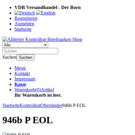
VDB Versandhandel - Der Born
Registrieren
Anmelden
Startseite
Suchen
Suchen
Menü
Kontakt
Impressum
Kasse
Warenkorb
(
0
)
Artikel
Ihr Warenkorb ist leer.
Startseite
Kontrollrat
Oberränder
946b P EOL
946b P EOL