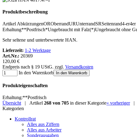
Produktbeschreibung
Artikel Abkürzungen
OR
Oberrand
UR
Unterrand
SR
Seitenrand
4-er
4er
Erhaltung
**
Postfrisch
*
Ungebraucht mit Falz
(*)
Ungebraucht ohne 
Sehr seltene und unterbewertete HAN.
Lieferzeit:
1-2 Werktage
Art.Nr.:
20369
120,00 €
Endpreis nach § 19 UStG. zzgl.
Versandkosten
In den Warenkorb
In den Warenkorb
Produkteigenschaften
Erhaltung
:
**
Postfrisch
Übersicht
| Artikel
268 von 705
in dieser Kategorie
« vorheriger
|
Kategorien
Kontrollrat
Alles aus Ziffern
Alles aus Arbeiter
Sonderausgaben