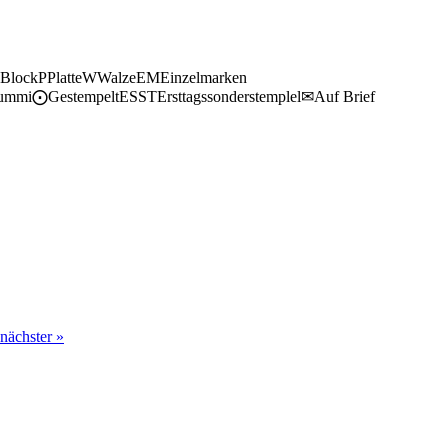
 Block
P
Platte
W
Walze
EM
Einzelmarken
Gummi
⨀
Gestempelt
ESST
Ersttagssonderstemplel
✉
Auf Brief
nächster »