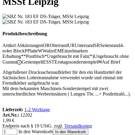
MSSt Leipzig
Produktbeschreibung
Artikel Abkürzungen
OR
Oberrand
UR
Unterrand
SR
Seitenrand
4-
er
4er Block
P
Platte
W
Walze
EM
Einzelmarken
Erhaltung
**
Postfrisch
*
Ungebraucht mit Falz
(*)
Ungebraucht ohne
Gummi
⨀
Gestempelt
ESST
Ersttagssonderstemplel
✉
Auf Brief
Abgefallener Drucksachenaufkleber für den ein Handzettel der
Sächsischen Lotterieannahme verwendet wurde und einmal mit
Fremdkleber aufgebracht war.
Mit dem bekannten Maschinen-Sonderstempel mit zwei
unterschiedlichen Werbeeinsätzen ( Lungen Tbc ...+ Postleitzahl...).
Lieferzeit:
1-2 Werktage
Art.Nr.:
12202
1,99 €
Endpreis nach § 19 UStG. zzgl.
Versandkosten
In den Warenkorb
In den Warenkorb