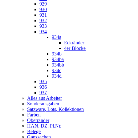
929
930
931
932
933
934
934a
Eckränder
4er-Blöcke
934b
934ba
934bb
934c
934d
935
936
937
Alles aus Arbeiter
Sonderausgaben
Satzware, Lots, Kollektionen
Farben
Oberränder
HAN, DZ, Pl.Nr.
Belege
Ganzsachen