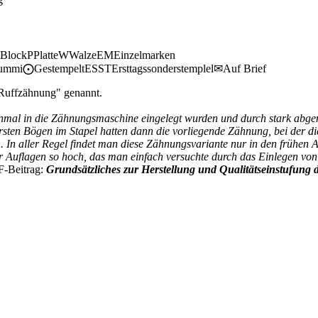
 Block
P
Platte
W
Walze
EM
Einzelmarken
Gummi
⨀
Gestempelt
ESST
Ersttagssonderstemplel
✉
Auf Brief
Ruffzähnung" genannt.
inmal in die Zähnungsmaschine eingelegt wurden und durch stark abg
ten Bögen im Stapel hatten dann die vorliegende Zähnung, bei der die
en. In aller Regel findet man diese Zähnungsvariante nur in den früh
 Auflagen so hoch, das man einfach versuchte durch das Einlegen von
F-Beitrag:
Grundsätzliches zur Herstellung und Qualitätseinstufung 