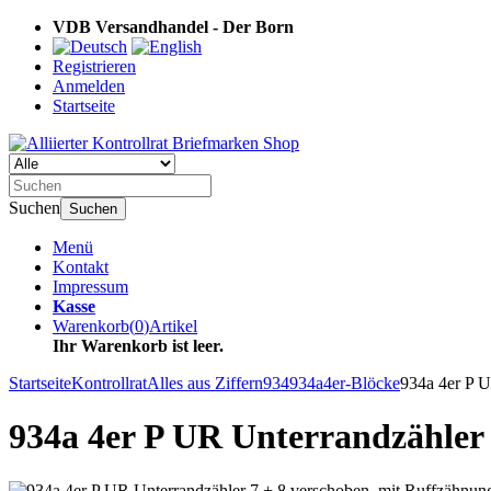
VDB Versandhandel - Der Born
Registrieren
Anmelden
Startseite
Suchen
Suchen
Menü
Kontakt
Impressum
Kasse
Warenkorb
(
0
)
Artikel
Ihr Warenkorb ist leer.
Startseite
Kontrollrat
Alles aus Ziffern
934
934a
4er-Blöcke
934a 4er P U
934a 4er P UR Unterrandzähler 