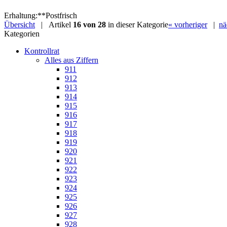
Erhaltung
:
**
Postfrisch
Übersicht
| Artikel
16 von 28
in dieser Kategorie
« vorheriger
|
nä
Kategorien
Kontrollrat
Alles aus Ziffern
911
912
913
914
915
916
917
918
919
920
921
922
923
924
925
926
927
928