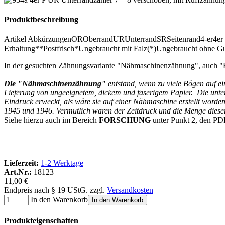
Produktbeschreibung
Artikel Abkürzungen
OR
Oberrand
UR
Unterrand
SR
Seitenrand
4-er
4er
Erhaltung
**
Postfrisch
*
Ungebraucht mit Falz
(*)
Ungebraucht ohne 
In der gesuchten Zähnungsvariante "Nähmaschinenzähnung", auch "
Die "Nähmaschinenzähnung"
entstand, wenn zu viele Bögen auf e
Lieferung von ungeeignetem, dickem und faserigem Papier. Die unters
Eindruck erweckt, als wäre sie auf einer Nähmaschine erstellt word
1945 und 1946. Vermutlich waren der Zeitdruck und die Menge dieser
Siehe hierzu auch im Bereich
FORSCHUNG
unter Punkt 2, den PD
Lieferzeit:
1-2 Werktage
Art.Nr.:
18123
11,00 €
Endpreis nach § 19 UStG. zzgl.
Versandkosten
In den Warenkorb
In den Warenkorb
Produkteigenschaften