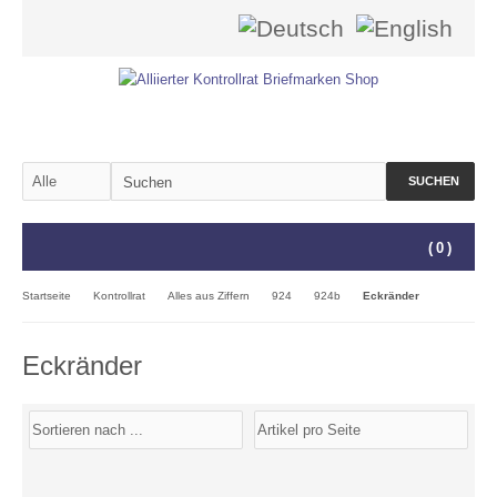
SUCHEN
(
0
)
Startseite
Kontrollrat
Alles aus Ziffern
924
924b
Eckränder
Eckränder