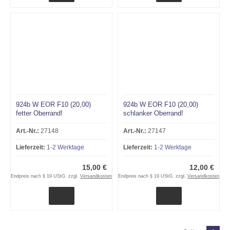
924b W EOR F10 (20,00)
924b W EOR F10 (20,00)
fetter Oberrand!
schlanker Oberrand!
Art.-Nr.:
27148
Art.-Nr.:
27147
Lieferzeit:
1-2 Werktage
Lieferzeit:
1-2 Werktage
15,00 €
12,00 €
Endpreis nach § 19 UStG. zzgl.
Versandkosten
Endpreis nach § 19 UStG. zzgl.
Versandkosten