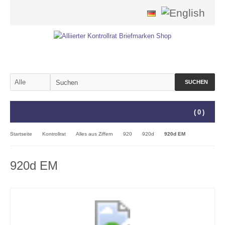
SUCHEN
(
0
)
Startseite
Kontrollrat
Alles aus Ziffern
920
920d
920d EM
920d EM