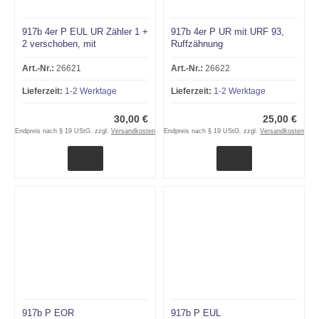
917b 4er P EUL UR Zähler 1 +
917b 4er P UR mit URF 93,
2 verschoben, mit
Ruffzähnung
Ruffzähnung
Art.-Nr.:
26621
Art.-Nr.:
26622
Lieferzeit:
1-2 Werktage
Lieferzeit:
1-2 Werktage
30,00 €
25,00 €
Endpreis nach § 19 UStG. zzgl.
Versandkosten
Endpreis nach § 19 UStG. zzgl.
Versandkosten
917b P EOR
917b P EUL