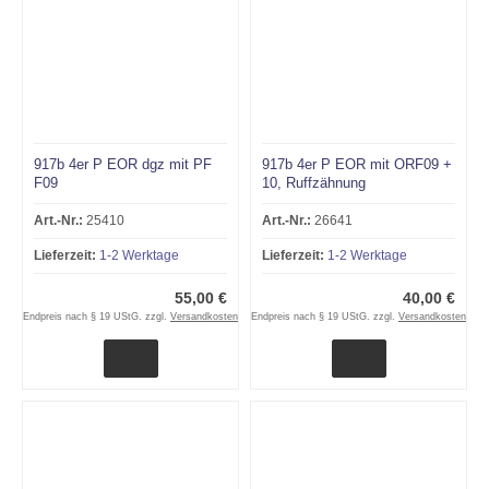
917b 4er P EOR dgz mit PF
917b 4er P EOR mit ORF09 +
F09
10, Ruffzähnung
Art.-Nr.:
25410
Art.-Nr.:
26641
Lieferzeit:
1-2 Werktage
Lieferzeit:
1-2 Werktage
55,00 €
40,00 €
Endpreis nach § 19 UStG. zzgl.
Versandkosten
Endpreis nach § 19 UStG. zzgl.
Versandkosten