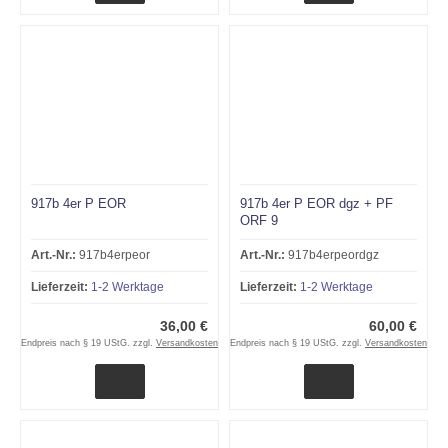
917b 4er P EOR
917b 4er P EOR dgz + PF
ORF 9
Art.-Nr.:
917b4erpeor
Art.-Nr.:
917b4erpeordgz
Lieferzeit:
1-2 Werktage
Lieferzeit:
1-2 Werktage
36,00 €
60,00 €
Endpreis nach § 19 UStG. zzgl.
Versandkosten
Endpreis nach § 19 UStG. zzgl.
Versandkosten