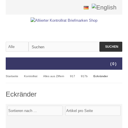
SUCHEN
(
0
)
Startseite
Kontrollrat
Alles aus Ziffern
917
917b
Eckränder
Eckränder