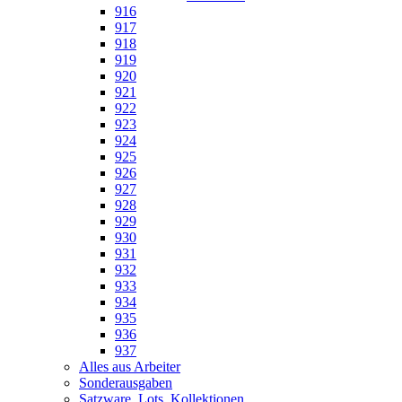
916
917
918
919
920
921
922
923
924
925
926
927
928
929
930
931
932
933
934
935
936
937
Alles aus Arbeiter
Sonderausgaben
Satzware, Lots, Kollektionen