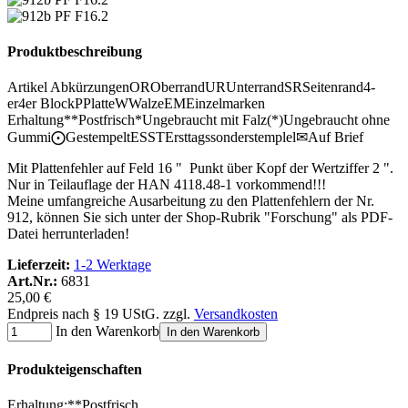
Produktbeschreibung
Artikel Abkürzungen
OR
Oberrand
UR
Unterrand
SR
Seitenrand
4-
er
4er Block
P
Platte
W
Walze
EM
Einzelmarken
Erhaltung
**
Postfrisch
*
Ungebraucht mit Falz
(*)
Ungebraucht ohne
Gummi
⨀
Gestempelt
ESST
Ersttagssonderstemplel
✉
Auf Brief
Mit Plattenfehler auf Feld 16 " Punkt über Kopf der Wertziffer 2 ".
Nur in Teilauflage der HAN 4118.48-1 vorkommend!!!
Meine umfangreiche Ausarbeitung zu den Plattenfehlern der Nr.
912, können Sie sich unter der Shop-Rubrik "Forschung" als PDF-
Datei herrunterladen!
Lieferzeit:
1-2 Werktage
Art.Nr.:
6831
25,00 €
Endpreis nach § 19 UStG. zzgl.
Versandkosten
In den Warenkorb
In den Warenkorb
Produkteigenschaften
Erhaltung
:
**
Postfrisch