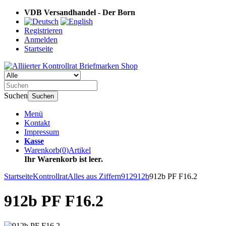
VDB Versandhandel - Der Born
Registrieren
Anmelden
Startseite
Suchen
Suchen
Menü
Kontakt
Impressum
Kasse
Warenkorb
(
0
)
Artikel
Ihr Warenkorb ist leer.
Startseite
Kontrollrat
Alles aus Ziffern
912
912b
912b PF F16.2
912b PF F16.2