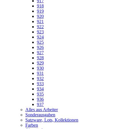
917
918
919
920
921
922
923
924
925
926
927
928
929
930
931
932
933
934
935
936
937
Alles aus Arbeiter
Sonderausgaben
Satzware, Lots, Kollektionen
Farben