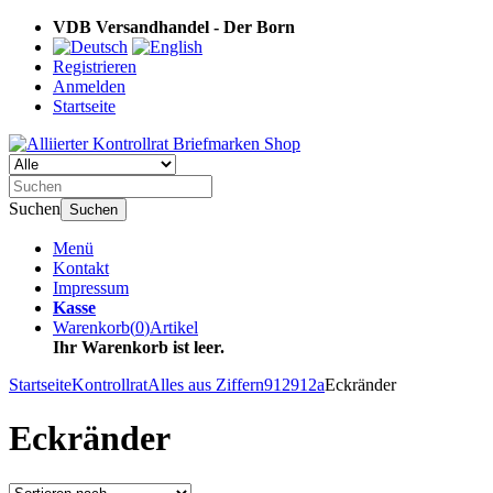
VDB Versandhandel - Der Born
Registrieren
Anmelden
Startseite
Suchen
Suchen
Menü
Kontakt
Impressum
Kasse
Warenkorb
(
0
)
Artikel
Ihr Warenkorb ist leer.
Startseite
Kontrollrat
Alles aus Ziffern
912
912a
Eckränder
Eckränder