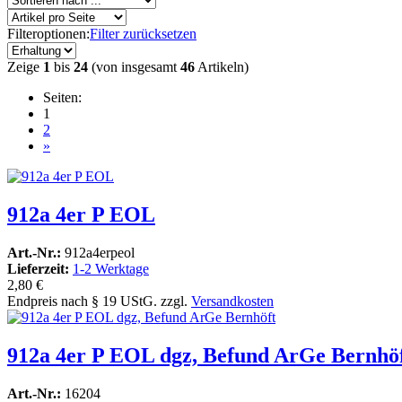
Filteroptionen:
Filter zurücksetzen
Zeige
1
bis
24
(von insgesamt
46
Artikeln)
Seiten:
1
2
»
912a 4er P EOL
Art.-Nr.:
912a4erpeol
Lieferzeit:
1-2 Werktage
2,80 €
Endpreis nach § 19 UStG. zzgl.
Versandkosten
912a 4er P EOL dgz, Befund ArGe Bernhö
Art.-Nr.:
16204