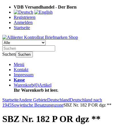
VDB Versandhandel - Der Born
Registrieren
Anmelden
Startseite
Suchen
Suchen
Menü
Kontakt
Impressum
Kasse
Warenkorb
(
0
)
Artikel
Ihr Warenkorb ist leer.
Startseite
Andere Gebiete
Deutschland
Deutschland nach
1945
Sowjetische Besatzungszone
SBZ Nr. 182 P OR dgz **
SBZ Nr. 182 P OR dgz **