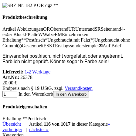
Produktbeschreibung
Artikel Abkürzungen
OR
Oberrand
UR
Unterrand
SR
Seitenrand
4-
er
4er Block
P
Platte
W
Walze
EM
Einzelmarken
Erhaltung
**
Postfrisch
*
Ungebraucht mit Falz
(*)
Ungebraucht ohne
Gummi
⨀
Gestempelt
ESST
Ersttagssonderstemplel
✉
Auf Brief
Einwandfrei postfrisch, nicht vorgefaltet oder angetrennt.
Farblich nicht geprüft. Könnte sogar b-Farbe sein!
Lieferzeit:
1-2 Werktage
Art.Nr.:
26378
20,00 €
Endpreis nach § 19 UStG. zzgl.
Versandkosten
In den Warenkorb
In den Warenkorb
Produkteigenschaften
Erhaltung
:
**
Postfrisch
Übersicht
| Artikel
116 von 1017
in dieser Kategorie
«
vorheriger
|
nächster »
Kategorien