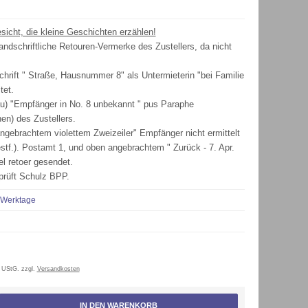
sicht, die kleine Geschichten erzählen!
andschriftliche Retouren-Vermerke des Zustellers, da nicht
chrift " Straße, Hausnummer 8" als Untermieterin "bei Familie
tet.
blau) "Empfänger in No. 8 unbekannt " pus Paraphe
n) des Zustellers.
angebrachtem violettem Zweizeiler" Empfänger nicht ermittelt
stf.). Postamt 1, und oben angebrachtem " Zurück - 7. Apr.
l retoer gesendet.
prüft Schulz BPP.
 Werktage
 UStG. zzgl.
Versandkosten
IN DEN WARENKORB