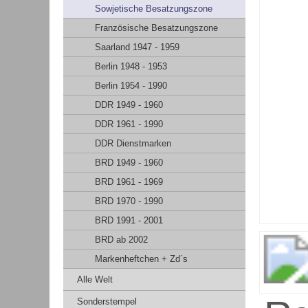
Sowjetische Besatzungszone
Französische Besatzungszone
Saarland 1947 - 1959
Berlin 1948 - 1953
Berlin 1954 - 1990
DDR 1949 - 1960
DDR 1961 - 1990
DDR Dienstmarken
BRD 1949 - 1960
BRD 1961 - 1969
BRD 1970 - 1990
BRD 1991 - 2001
BRD ab 2002
Markenheftchen + Zd´s
Alle Welt
Sonderstempel