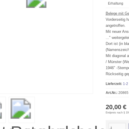
Erhaltung
Belege mit Ge
Vorderseitig h
angetroffen.
Mit neuer Ans
..." weitergelei
Dort ist (in 
(Namenszeiche
Mit diagonal 
/ Münster (We
1946" -Stempe
Rückseitig ge
Lieferzeit:
1-2
Art.Nr.:
20865
20,00 €
Endpreis nach § 19