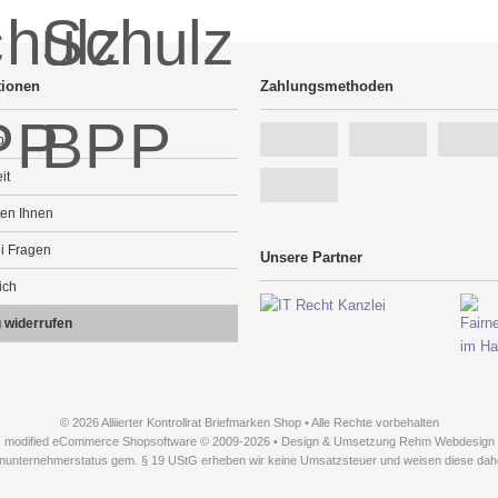
tionen
Zahlungsmethoden
p
it
ten Ihnen
ei Fragen
Unsere Partner
ich
g widerrufen
© 2026 Alliierter Kontrollrat Briefmarken Shop • Alle Rechte vorbehalten
modified eCommerce Shopsoftware © 2009-2026 • Design & Umsetzung Rehm Webdesign
inunternehmerstatus gem. § 19 UStG erheben wir keine Umsatzsteuer und weisen diese dahe