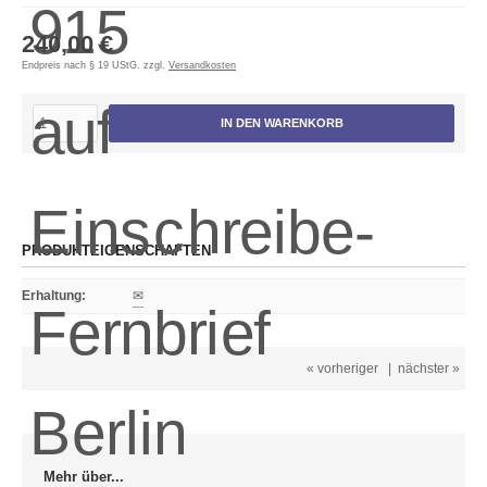
240,00 €
Endpreis nach § 19 UStG. zzgl.
Versandkosten
IN DEN WARENKORB
PRODUKTEIGENSCHAFTEN
Erhaltung
:
✉
« vorheriger
|
nächster »
Mehr über...