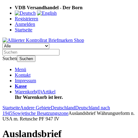
VDB Versandhandel - Der Born
Registrieren
Anmelden
Startseite
Suchen
Suchen
Menü
Kontakt
Impressum
Kasse
Warenkorb
(
0
)
Artikel
Ihr Warenkorb ist leer.
Startseite
Andere Gebiete
Deutschland
Deutschland nach
1945
Sowjetische Besatzungszone
Auslandsbrief Währungsreform n.
USA m. Retusche PF 947 IV
Auslandsbrief