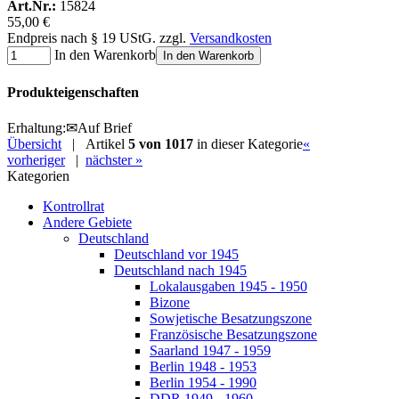
Art.Nr.:
15824
55,00 €
Endpreis nach § 19 UStG. zzgl.
Versandkosten
In den Warenkorb
In den Warenkorb
Produkteigenschaften
Erhaltung
:
✉
Auf Brief
Übersicht
| Artikel
5 von 1017
in dieser Kategorie
«
vorheriger
|
nächster »
Kategorien
Kontrollrat
Andere Gebiete
Deutschland
Deutschland vor 1945
Deutschland nach 1945
Lokalausgaben 1945 - 1950
Bizone
Sowjetische Besatzungszone
Französische Besatzungszone
Saarland 1947 - 1959
Berlin 1948 - 1953
Berlin 1954 - 1990
DDR 1949 - 1960