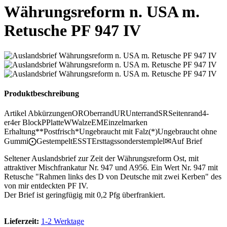
Währungsreform n. USA m.
Retusche PF 947 IV
Produktbeschreibung
Artikel Abkürzungen
OR
Oberrand
UR
Unterrand
SR
Seitenrand
4-
er
4er Block
P
Platte
W
Walze
EM
Einzelmarken
Erhaltung
**
Postfrisch
*
Ungebraucht mit Falz
(*)
Ungebraucht ohne
Gummi
⨀
Gestempelt
ESST
Ersttagssonderstemplel
✉
Auf Brief
Seltener Auslandsbrief zur Zeit der Währungsreform Ost, mit
attraktiver Mischfrankatur Nr. 947 und A956. Ein Wert Nr. 947 mit
Retusche "Rahmen links des D von Deutsche mit zwei Kerben" des
von mir entdeckten PF IV.
Der Brief ist geringfügig mit 0,2 Pfg überfrankiert.
Lieferzeit:
1-2 Werktage