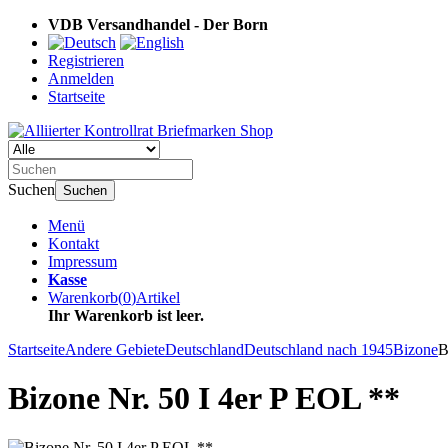
VDB Versandhandel - Der Born
Registrieren
Anmelden
Startseite
Suchen
Suchen
Menü
Kontakt
Impressum
Kasse
Warenkorb
(
0
)
Artikel
Ihr Warenkorb ist leer.
Startseite
Andere Gebiete
Deutschland
Deutschland nach 1945
Bizone
B
Bizone Nr. 50 I 4er P EOL **