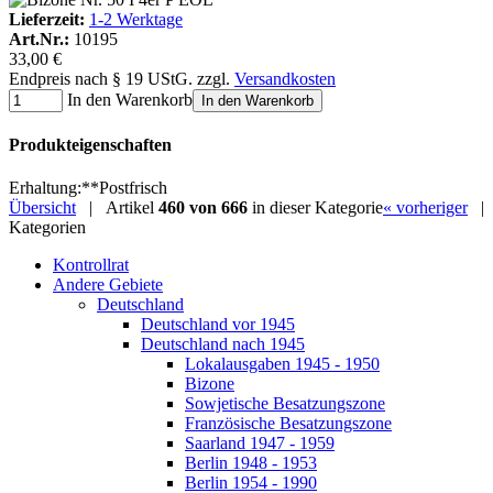
Lieferzeit:
1-2 Werktage
Art.Nr.:
10195
33,00 €
Endpreis nach § 19 UStG. zzgl.
Versandkosten
In den Warenkorb
In den Warenkorb
Produkteigenschaften
Erhaltung
:
**
Postfrisch
Übersicht
| Artikel
460 von 666
in dieser Kategorie
« vorheriger
|
Kategorien
Kontrollrat
Andere Gebiete
Deutschland
Deutschland vor 1945
Deutschland nach 1945
Lokalausgaben 1945 - 1950
Bizone
Sowjetische Besatzungszone
Französische Besatzungszone
Saarland 1947 - 1959
Berlin 1948 - 1953
Berlin 1954 - 1990