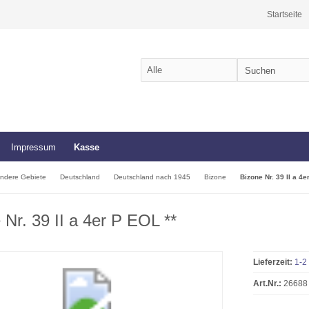
Startseite
Impressum
Kasse
ndere Gebiete
Deutschland
Deutschland nach 1945
Bizone
Bizone Nr. 39 II a 4e
 Nr. 39 II a 4er P EOL **
Lieferzeit:
1-2
Art.Nr.:
26688