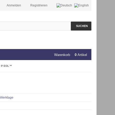
Anmelden
Registrieren
SUCHEN
Warenkorb
0
Artikel
r P EOL **
 Werktage