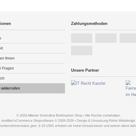
tionen
Zahlungsmethoden
p
it
ten Ihnen
ei Fragen
Unsere Partner
ich
g widerrufen
© 2026 Alliierter Kontrollrat Briefmarken Shop • Alle Rechte vorbehalten
modified eCommerce Shopsoftware © 2009-2026 • Design & Umsetzung Rehm Webdesign
inunternehmerstatus gem. § 19 UStG erheben wir keine Umsatzsteuer und weisen diese dahe