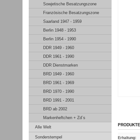
Sowjetische Besatzungszone
Französische Besatzungszone
Saarland 1947 - 1959
Berlin 1948 - 1953
Berlin 1954 - 1990
DDR 1949 - 1960
DDR 1961 - 1990
DDR Dienstmarken
BRD 1949 - 1960
BRD 1961 - 1969
BRD 1970 - 1990
BRD 1991 - 2001
BRD ab 2002
Markenheftchen + Zd´s
PRODUKTE
Alle Welt
Sonderstempel
Erhaltung
: