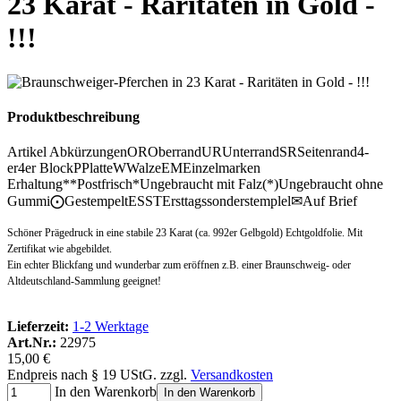
23 Karat - Raritäten in Gold -
!!!
Produktbeschreibung
Artikel Abkürzungen
OR
Oberrand
UR
Unterrand
SR
Seitenrand
4-
er
4er Block
P
Platte
W
Walze
EM
Einzelmarken
Erhaltung
**
Postfrisch
*
Ungebraucht mit Falz
(*)
Ungebraucht ohne
Gummi
⨀
Gestempelt
ESST
Ersttagssonderstemplel
✉
Auf Brief
Schöner Prägedruck in eine stabile 23 Karat (ca. 992er Gelbgold) Echtgoldfolie. Mit
Zertifikat wie abgebildet.
Ein echter Blickfang und
w
underbar zum eröffnen z.B. einer Braunschweig- oder
Altdeutschland-Sammlung geeignet!
Lieferzeit:
1-2 Werktage
Art.Nr.:
22975
15,00 €
Endpreis nach § 19 UStG. zzgl.
Versandkosten
In den Warenkorb
In den Warenkorb