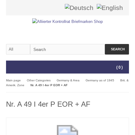
SEARCH
(
0
)
Main page
Other Categories
Germany & Area
Germany as of 1945
Brit. &
Amerik. Zone
Nr. A 49 I 4er P EOR + AF
Nr. A 49 I 4er P EOR + AF