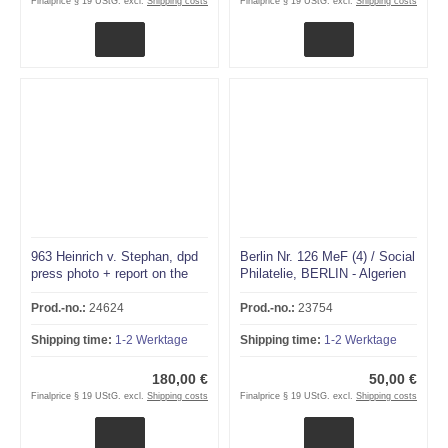
Finalprice § 19 UStG. excl.
Shipping costs
Finalprice § 19 UStG. excl.
Shipping costs
963 Heinrich v. Stephan, dpd
Berlin Nr. 126 MeF (4) / Social
press photo + report on the
Philatelie, BERLIN - Algerien
1947 edition !!! RRR
1955!!!RRR
Prod.-no.:
24624
Prod.-no.:
23754
Shipping time:
1-2 Werktage
Shipping time:
1-2 Werktage
180,00 €
50,00 €
Finalprice § 19 UStG. excl.
Shipping costs
Finalprice § 19 UStG. excl.
Shipping costs