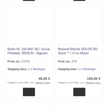
Berlin Nr. 144 MeF (4) / Social
Bestand Blöcke UDSSR 351
Philatelie, BERLIN - Algerien
Stück ** / O im Album
1956!!!RRR
Prod.-no.:
23755
Prod.-no.:
879
Shipping time:
1-2 Werktage
Shipping time:
1-2 Werktage
45,00 €
150,00 €
Finalprice § 19 UStG. excl.
Shipping costs
Finalprice § 19 UStG. excl.
Shipping costs