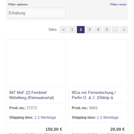
Filter options:
Filter reset
Sites:
«
1
2
3
4
5
...
»
947 MeF (2) Fernbrief
951a mit Firmenlochung /
Mittelberg (Kleinwalsertal)
Perfin O. & J. (Oldröp &
nach Limburg 27.1.48 !!!RRR
Jüergens, Großhandel)
LÜBECK 31.5.48
Prod.-no.:
27272
Prod.-no.:
5003
Shipping time:
1-2 Werktage
Shipping time:
1-2 Werktage
150,00 €
20,00 €