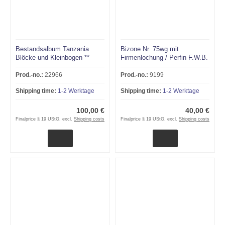
Bestandsalbum Tanzania
Bizone Nr. 75wg mit
Blöcke und Kleinbogen **
Firmenlochung / Perfin F.W.B.
(F.W.Becker Buchbinderei &
Verlag) Vollstempel
Prod.-no.:
22966
Prod.-no.:
9199
ARNSBERG
Shipping time:
1-2 Werktage
Shipping time:
1-2 Werktage
(Westfalen)!!!RRR
100,00 €
40,00 €
Finalprice § 19 UStG. excl.
Shipping costs
Finalprice § 19 UStG. excl.
Shipping costs