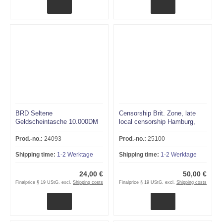
BRD Seltene
Censorship Brit. Zone, late
Geldscheintasche 10.000DM
local censorship Hamburg,
SEEFELD !!!RRR
foreign letter EF No. 955
HAMBURG - GENEVA 4.5.48
Prod.-no.:
24093
Prod.-no.:
25100
!!
Shipping time:
1-2 Werktage
Shipping time:
1-2 Werktage
24,00 €
50,00 €
Finalprice § 19 UStG. excl.
Shipping costs
Finalprice § 19 UStG. excl.
Shipping costs