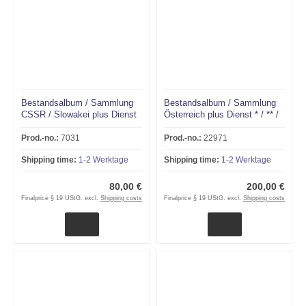
Bestandsalbum / Sammlung
Bestandsalbum / Sammlung
CSSR / Slowakei plus Dienst
Österreich plus Dienst * / ** /
* / ** / O
O
Prod.-no.:
7031
Prod.-no.:
22971
Shipping time:
1-2 Werktage
Shipping time:
1-2 Werktage
80,00 €
200,00 €
Finalprice § 19 UStG. excl.
Shipping costs
Finalprice § 19 UStG. excl.
Shipping costs