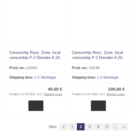
Censorship Russ. Zone, local
Censorship Russ. Zone, local
censorship P-2 Dresden A 24,
censorship P-2 Dresden A 24,
Reco-Fern OELZA -
Reco-Fern SCHWEPNITZ -
STUTTGART 10.8.46 !!! RRR
GROSSPOSTWITZ 29.8.46
Prod.-no.:
24243
Prod.-no.:
24244
!!! RRR
Shipping time:
1-2 Werktage
Shipping time:
1-2 Werktage
40,00 €
100,00 €
Finalprice § 19 UStG. excl.
Shipping costs
Finalprice § 19 UStG. excl.
Shipping costs
Sites:
«
1
2
3
4
5
...
»