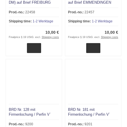
DM) auf Brief FREIBURG
auf Brief EMMENDINGEN
28.1.50 an Orchideenforscher
24.5.50 an Orchideenforscher
Dr. Franz Blaschke!!!
Dr. Franz Blaschke!!!
Prod.-no.:
22458
Prod.-no.:
22457
Shipping time:
1-2 Werktage
Shipping time:
1-2 Werktage
10,00 €
10,00 €
Finalprice § 19 UStG. excl.
Shipping costs
Finalprice § 19 UStG. excl.
Shipping costs
BRD Nr. 128 mit
BRD Nr. 181 mit
Firmenlochung / Perfin V`
Firmenlochung / Perfin V`
Prod.-no.:
9200
Prod.-no.:
9201