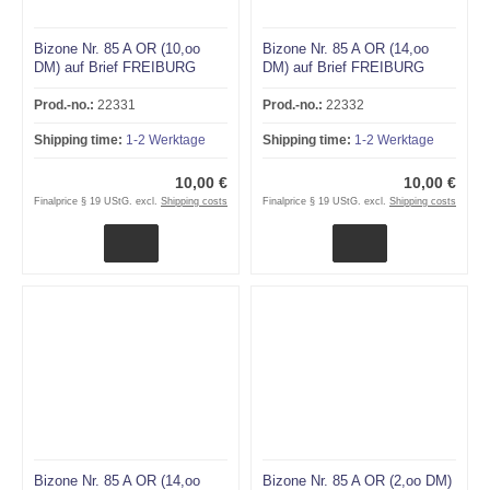
Bizone Nr. 85 A OR (10,oo
Bizone Nr. 85 A OR (14,oo
DM) auf Brief FREIBURG
DM) auf Brief FREIBURG
23.3.50an Orchideenforscher
16.6.51 an Orchideenforscher
Dr. Franz Blaschke!!!
Dr. Franz Blaschke!!!
Prod.-no.:
22331
Prod.-no.:
22332
Shipping time:
1-2 Werktage
Shipping time:
1-2 Werktage
10,00 €
10,00 €
Finalprice § 19 UStG. excl.
Shipping costs
Finalprice § 19 UStG. excl.
Shipping costs
Bizone Nr. 85 A OR (14,oo
Bizone Nr. 85 A OR (2,oo DM)