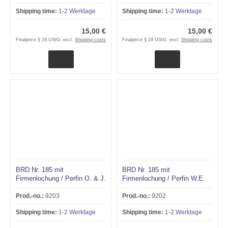
Shipping time:
1-2 Werktage
Shipping time:
1-2 Werktage
15,00 €
15,00 €
Finalprice § 19 UStG. excl.
Shipping costs
Finalprice § 19 UStG. excl.
Shipping costs
BRD Nr. 185 mit
BRD Nr. 185 mit
Firmenlochung / Perfin O. & J.
Firmenlochung / Perfin W.E.
(Oldröp & Jüergens,
Großhandel) LÜBECK
Prod.-no.:
9203
Prod.-no.:
9202
Shipping time:
1-2 Werktage
Shipping time:
1-2 Werktage