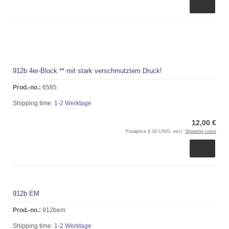
912b 4er-Block ** mit stark verschmutztem Druck!
Prod.-no.:
6585
Shipping time:
1-2 Werktage
12,00 €
Finalprice § 19 UStG. excl.
Shipping costs
912b EM
Prod.-no.:
912bem
Shipping time:
1-2 Werktage