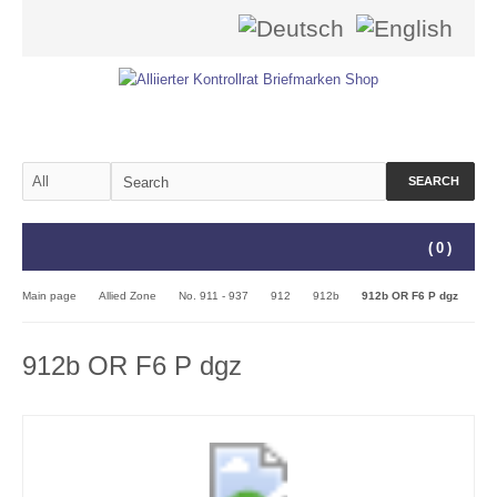
SEARCH
(
0
)
Main page
Allied Zone
No. 911 - 937
912
912b
912b OR F6 P dgz
912b OR F6 P dgz