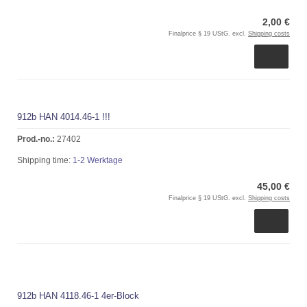
2,00 €
Finalprice § 19 UStG. excl.
Shipping costs
912b HAN 4014.46-1 !!!
Prod.-no.:
27402
Shipping time:
1-2 Werktage
45,00 €
Finalprice § 19 UStG. excl.
Shipping costs
912b HAN 4118.46-1 4er-Block