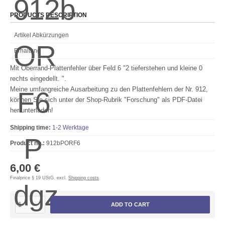
PRODUCTS DESCRIPTION
Artikel Abkürzungen
Erhaltung
Mit Oberrand-Plattenfehler über Feld 6 "2 tieferstehen und kleine 0
rechts eingedellt. ".
Meine umfangreiche Ausarbeitung zu den Plattenfehlern der Nr. 912,
können Sie sich unter der Shop-Rubrik "Forschung" als PDF-Datei
herrunterladen!
Shipping time:
1-2 Werktage
Product no.:
912bPORF6
6,00 €
Finalprice § 19 UStG. excl.
Shipping costs
ADD TO CART