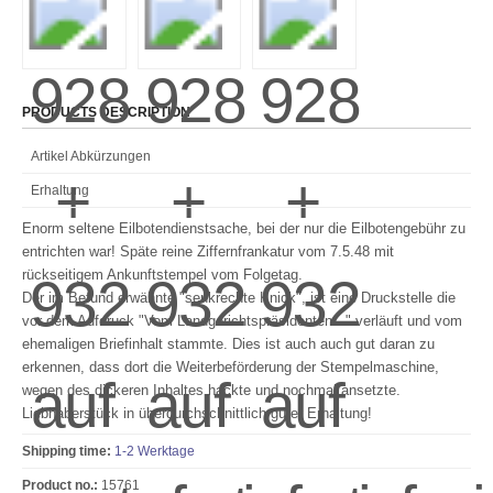
PRODUCTS DESCRIPTION
Artikel Abkürzungen
Erhaltung
Enorm seltene Eilbotendienstsache, bei der nur die Eilbotengebühr zu
entrichten war! Späte reine Ziffernfrankatur vom 7.5.48 mit
rückseitigem Ankunftstempel vom Folgetag.
Der im Befund erwähnte "senkrechte Knick", ist eine Druckstelle die
vor dem Aufdruck "Vom Landgerichtspräsidenten..." verläuft und vom
ehemaligen Briefinhalt stammte. Dies ist auch auch gut daran zu
erkennen, dass dort die Weiterbeförderung der Stempelmaschine,
wegen des dickeren Inhaltes hackte und nochmal ansetzte.
Liebhaberstück in überdurchschnittlich guter Erhaltung!
Shipping time:
1-2 Werktage
Product no.:
15761