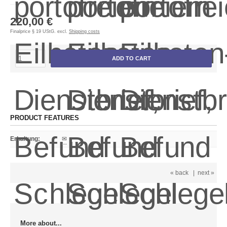
220,00 €
Finalprice § 19 UStG. excl.
Shipping costs
ADD TO CART
PRODUCT FEATURES
Erhaltung
:
✉
« back
|
next »
More about...