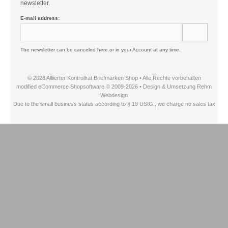
newsletter.
E-mail address:
The newsletter can be canceled here or in your Account at any time.
© 2026 Alliierter Kontrollrat Briefmarken Shop • Alle Rechte vorbehalten
modified eCommerce Shopsoftware © 2009-2026 • Design & Umsetzung Rehm
Webdesign
Due to the small business status according to § 19 UStG., we charge no sales tax